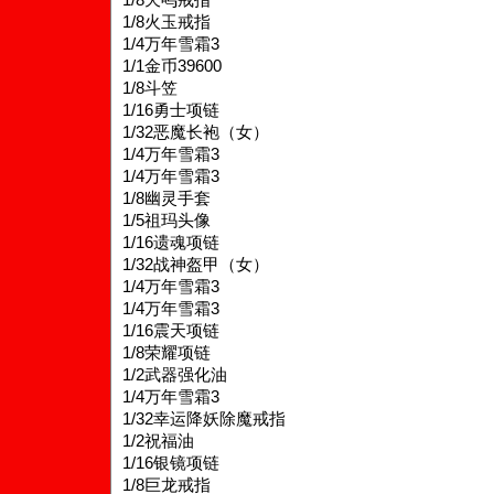
1/8火玉戒指
1/4万年雪霜3
1/1金币39600
1/8斗笠
1/16勇士项链
1/32恶魔长袍（女）
1/4万年雪霜3
1/4万年雪霜3
1/8幽灵手套
1/5祖玛头像
1/16遗魂项链
1/32战神盔甲（女）
1/4万年雪霜3
1/4万年雪霜3
1/16震天项链
1/8荣耀项链
1/2武器强化油
1/4万年雪霜3
1/32幸运降妖除魔戒指
1/2祝福油
1/16银镜项链
1/8巨龙戒指