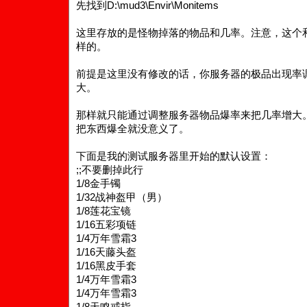
先找到D:\mud3\Envir\Monitems
这里存放的是怪物掉落的物品和几率。注意，这个
样的。
前提是这里没有修改的话，你服务器的极品出现率
大。
那样就只能通过调整服务器物品爆率来把几率增大。
把东西爆全就没意义了。
下面是我的测试服务器里开始的默认设置：
;;不要删掉此行
1/8金手镯
1/32战神盔甲（男）
1/8莲花宝镜
1/16五彩项链
1/4万年雪霜3
1/16天藤头盔
1/16黑皮手套
1/4万年雪霜3
1/4万年雪霜3
1/8天鸣戒指