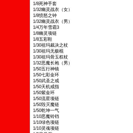
1/8死神手套
1/32幽灵战衣（女）
1/8愤怒之钟
1/32幽灵战衣（男）
1/4万年雪霜3
1/8幽灵项链
1/8五彩鞋
1/30祖玛裁决之杖
1/30祖玛无极棍
1/30祖玛骨玉权杖
1/32恶魔长袍（男）
1/50五行神镜
1/50七彩金环
1/50武圣之戒
1/50天机戒指
1/50紫金环
1/50流星项链
1/50毁灭魔链
1/50乾坤一气
1/10恶魔铃铛
1/10绿色项链
1/10灵魂项链