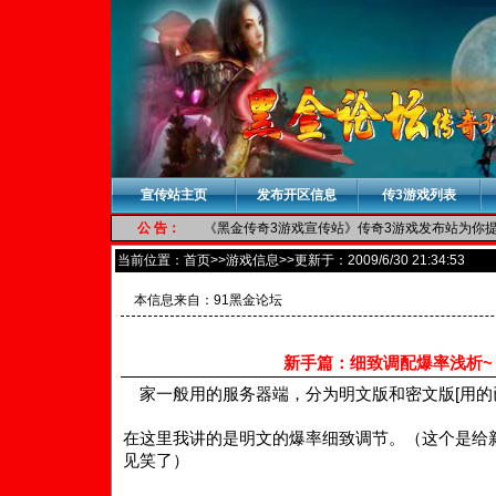
宣传站主页
发布开区信息
传3游戏列表
公 告：
《黑金传奇3游戏宣传站》传奇3游戏发布站为你提供
当前位置：
首页
>>游戏信息>>更新于：2009/6/30 21:34:53
本信息来自：
91黑金论坛
新手篇：细致调配爆率浅析~
家一般用的服务器端，分为明文版和密文版[用的
在这里我讲的是明文的爆率细致调节。（这个是给
见笑了）