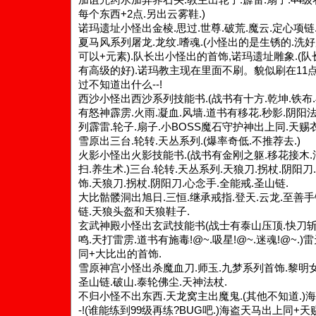
每个东西+2点.另出云雾鞋.)
诺玛遗址小怪出金棱.思过.世尊.破荒.魔云.定心项链.
夏马风系列屠龙.龙纹.嗜魂.(小怪出的是生锈的.洗
可以+元素).队长出小怪出的首饰,诺玛遗址雕象.(
有高级的好).诺玛教主现在里面不刷。貌似刷在11
过不知道出什么--!
西沙小怪出西沙系列技能书.(战书有十方.乾坤.铁布.
有怒神霹雳.火雨.凝血.风墙.道书有移花.秒影.阴阳法
列霹雷.轮子.扇子.小BOSS魔石守护神出上同.天赐
雪原出三台.轮转.天丛系列.(爆率奇低.不推荐去.)
火影小怪出火影技能书.(战书有金刚之躯.移花接木.
扫.养生术.)三台.轮转.天丛系列.天狼刀.拐杖.阴阳刀
饰.天狼刀.拐杖.阴阳刀.心念手.全能戒.圣山链.
大比骷髅洞出旭日.三恒.继承戒指.登天.云龙.至善手
链.天狼头盔和天狼鞋子.
玄武神殿小怪出玄武技能书(战士有泰山压顶.快刀斩
鸣.天打雷雳.道书有施毒!@~.吸星!@~.迷魂!@~.
同+大比出的首饰.
雪原神宫小怪出杀魔血刀.师玉.九梦系列首饰.黎明女
圣山链.破山.泰轮佛尘.天神法杖.
不归小怪不出东西.天龙窝主出魔鬼.(其他不知道.)海
-!(谁能练到99级再练?BUG吧.)海盗天马出上同+天赐..