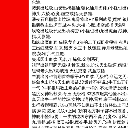
化油.
猪洞出垃圾.白猪出祝福油.强化油月光鞋.(小怪也出)
神头.六棱.心魔.虚空戒指.无影鞋.
潘夜石窟骷髅出垃圾.鬼骨将出PY系列武器(魔杖.银蛇
骷髅教主出虎面.战神头.六棱.心魔.虚空戒指.无影鞋
蜈蚣出垃圾邪恶出祈祷套.(小怪也出)龙出虎面.战神头
指.无影鞋.
蜘蛛出魔血套.猫眼.复血.(法的忘了)3职业项链.赤
王出虹魔套,如来.毁灭.火玉手.铁链脘.赤月老魔出如
脘.英雄手.气血链.
失乐园出血饮.无名刀.炼狱.金刚系列.
祖玛出祖玛牌无极棍.骨玉.裁决.护法天出破坏.怨恨.昏
组玛老头出7彩戒指.天机戒指.武圣戒指.
牛洞出各种前期首饰帽子.PY血饮.无极棍.命运之刃.龙
好象也出护法天出的项链.没爆过不好说.)牛王出五行
一气.(牛和祖玛教主爆的好象一样的.不太清楚.没爆
黑度女神出裁决.骨玉.无极棍.33级衣服其他怪不出
真天出牛一样的垃圾.女神出润神.雷神.帝王戒指.33.3
出行者帽和霸龙头.(黑铁不知道出不出)首将出上同
赐.麻花.屠龙.龙纹+上同.(所有地方狮子都不出装备.只
神舰小怪出(勇士一类的垃圾东西不说了)魔令.追风.
丸.青摇,戒指.魔灵戒指.魔令手,旋风刀.飞魂.封魔剑
加诅咒药水加异界石头.教主出轮子.霹雷.扇子.44级