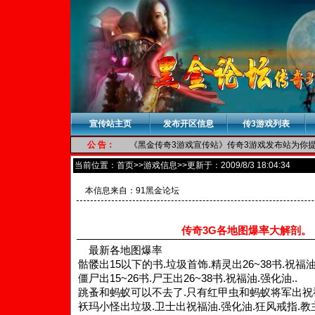
宣传站主页
发布开区信息
传3游戏列表
公 告：
《黑金传奇3游戏宣传站》传奇3游戏发布站为你提供
当前位置：
首页
>>游戏信息>>更新于：2009/8/3 18:04:34
本信息来自：
91黑金论坛
传奇3G各地图爆率大解剖。
最新各地图爆率
骷髅出15以下的书.垃圾首饰.精灵出26~38书.祝福油
僵尸出15~26书.尸王出26~38书.祝福油.强化油..
跳蚤和蚂蚁可以不去了.只有红甲虫和蚂蚁将军出祝福
袄玛小怪出垃圾.卫士出祝福油.强化油.狂风戒指.教