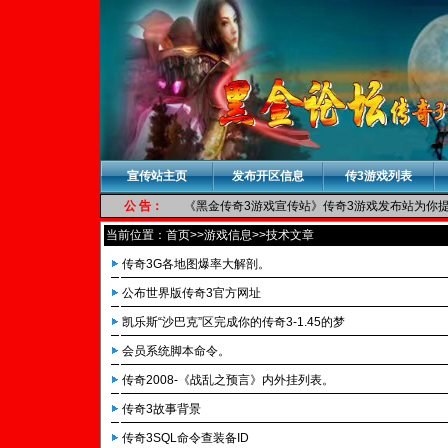
宣传站主页
发布开区信息
传3游戏列表
公 告：
《黑金传奇3游戏宣传站》传奇3游戏发布站为你提供
当前位置：
首页
>>游戏信息>>技术文章
传奇3G各地图爆率大解剖。
公布世界版传奇3官方网址
凯乐斯“沙巴克”区完成你的传奇3-1.45的梦
会员系统脚本命令。
传奇2008-《战乱之预言》内外挂列表。
传奇3故事背景
传奇3SQL命令查装备ID