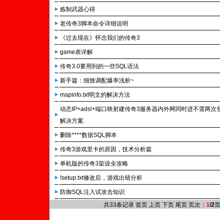
炼制武器心得
老传奇3脚本命令详细说明
《过去现在》怀念我们的传奇3
game表详解
传奇3.0要用到的一些SQL语法
新手篇：细致调配爆率浅析~
mapinfo.txt明文的解决方法
动态IP+adsl+端口映射建传奇3服务器内外网同时进不需两次
解决方案.
删除****数据SQL脚本
传奇3游戏里卡的原因，技术分析篇
单机版的传奇3架设全攻略
!setup.txt修改后，游戏出错分析
防御SQL注入试攻击知识
共33条记录 首页 上页
下页
尾页
页次：
1
/2